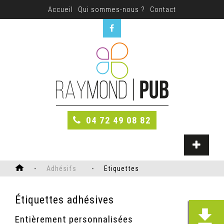
Accueil
Qui sommes-nous ?
Contact
04 72 49 08 82
-
Adhésifs
-
Etiquettes
Étiquettes adhésives
Entièrement personnalisées